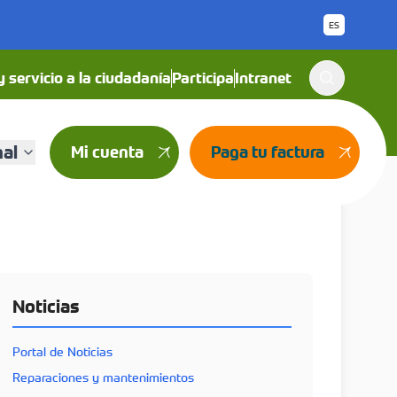
ES
 servicio a la ciudadanía
Participa
Intranet
nal
Mi cuenta
Paga tu factura
Noticias
Portal de Noticias
Reparaciones y mantenimientos