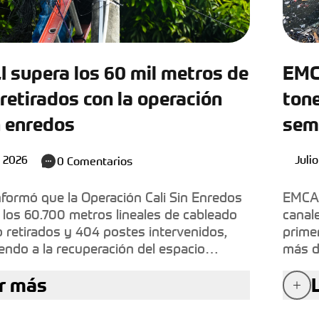
 supera los 60 mil metros de
EMC
retirados con la operación
tone
n enredos
sem
equi
, 2026
Juli
0
Comentarios
olí
formó que la Operación Cali Sin Enredos
EMCAL
 los 60.700 metros lineales de cableado
canal
 retirados y 404 postes intervenidos,
prime
endo a la recuperación del espacio
más d
 al mejoramiento del entorno urbano.
sedim
r más
hidráu