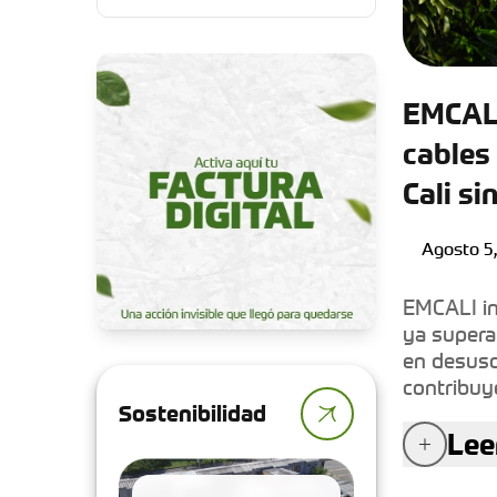
EMCALI
cables 
Cali si
Agosto 5
EMCALI in
ya supera
en desuso
contribuy
Sostenibilidad
público y
Lee