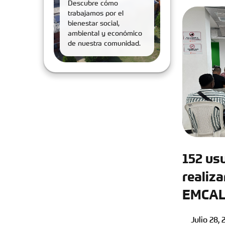
Descubre cómo
trabajamos por el
bienestar social,
ambiental y económico
de nuestra comunidad.
152 us
realiz
EMCALI
económ
Julio 28,