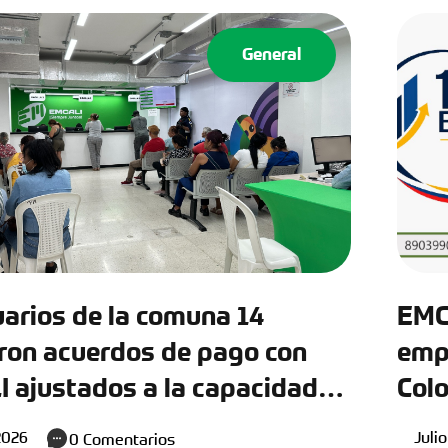
General
uarios de la comuna 14
EMCA
aron acuerdos de pago con
emp
 ajustados a la capacidad
Colo
ica de cada hogar
tran
 2026
Julio
0
Comentarios