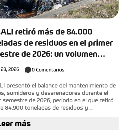
ALI retiró más de 84.000
ladas de residuos en el primer
estre de 2026: un volumen
valente a llenar 24 piscinas
o 28, 2026
0
Comentarios
mpicas
I presentó el balance del mantenimiento de
es, sumideros y desarenadores durante el
r semestre de 2026, periodo en el que retiró
e 84.900 toneladas de residuos y
entos para proteger la infraestructura
Leer más
lica y prevenir inundaciones.