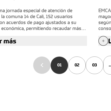
na jornada especial de atención de
EMCAL
 la comuna 14 de Cali, 152 usuarios
mayor
ron acuerdos de pago ajustados a su
según
 económica, permitiendo recaudar más
conso
lones como cuota inicial para intervenir
fortal
r más
a superior a $1.887 millones.
instit
01
02
03
..