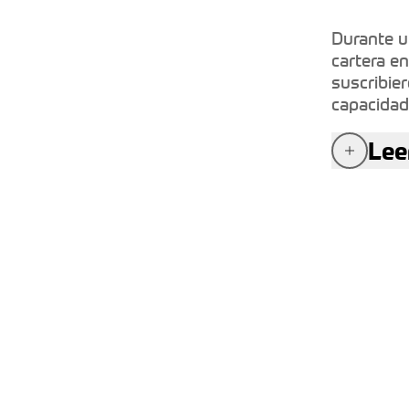
Durante u
cartera en
suscribie
capacidad
de $83 mil
Lee
una carter