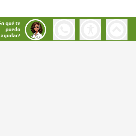
En qué te
puedo
ayudar?