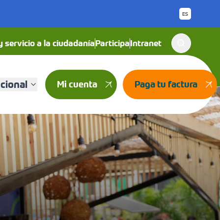
ES
 servicio a la ciudadanía
Participa
Intranet
ucional
Mi cuenta
Paga tu factura