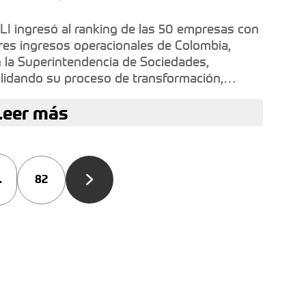
I ingresó al ranking de las 50 empresas con
es ingresos operacionales de Colombia,
 la Superintendencia de Sociedades,
lidando su proceso de transformación,
ecimiento financiero y recuperación
Leer más
ucional.
.
82